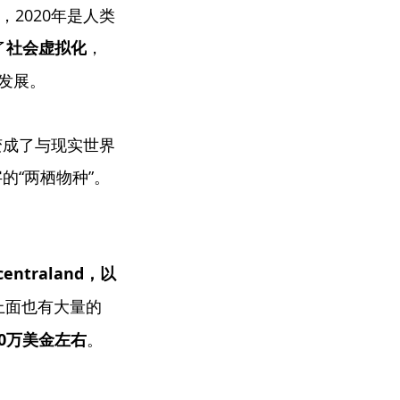
，2020年是人类
了
社会虚拟化
，
发展。
变成了与现实世界
的“两栖物种”。
centraland，以
a上面也有大量的
20万美金左右
。