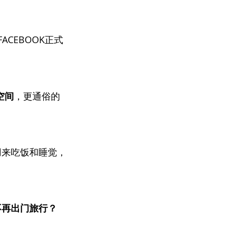
ACEBOOK正式
空间
，更通俗的
用来吃饭和睡觉，
。
不再出门旅行？