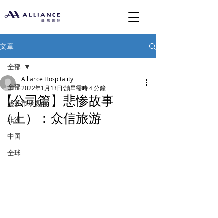
文章
全部
Alliance Hospitality
全部
2022年1月13日
讀畢需時 4 分鐘
【公司篇】悲惨故事
盛联市场观察
（上）：众信旅游
非洲
中国
全球