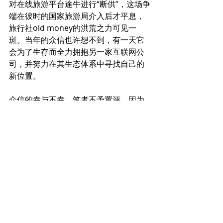
对在线旅游平台途牛进行“断供”，这场争
端在彼时的国家旅游局介入后才平息，
旅行社old money的洪荒之力可见一
斑。当年的众信也许想不到，有一天它
会为了生存而全力拥抱另一家互联网公
司，并努力在其生态体系中寻找自己的
新位置。
众信的幸与不幸，笔者不予置评，因为
还有更多旅行社只能在沉默中煎熬，活
下来的公司也将面对一个残酷的新世
界。
疫情常态化或许已经改变了用户的习
惯，他们对“旅游退订保障”的理解超出了
《旅游法》的范畴：当疫情或台风这种
不可控因素出现后，旅游的组织者应该
为用户退掉多少费用，成了一个有争议
的问题。