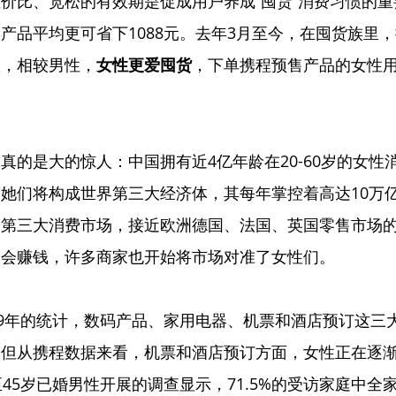
价比、宽松的有效期是促成用户养成“囤货”消费习惯的
产品平均更可省下1088元。去年3月至今，在囤货族里
跃，相较男性，
女性更爱囤货
，下单携程预售产品的女性
真的是大的惊人：中国拥有近4亿年龄在20-60岁的女性
她们将构成世界第三大经济体，其每年掌控着高达10万
界第三大消费市场，接近欧洲德国、法国、英国零售市场
越会赚钱，许多商家也开始将市场对准了女性们。
19年的统计，数码产品、家用电器、机票和酒店预订这三
。但从携程数据来看，机票和酒店预订方面，女性正在逐
至45岁已婚男性开展的调查显示，71.5%的受访家庭中全