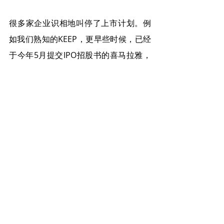
很多家企业识相地叫停了上市计划。例
如我们熟知的KEEP，更早些时候，已经
于今年5月提交IPO招股书的喜马拉雅，
医疗科技公司零氪科技也终止了赴美上
市进程。同时，在6月底，SOUL赴美上
市也突然按下了暂停键。在6月23日之
前，Soul处于稳步推进上市流程的状
态，其甚至于6月18日更新了招股书。新
版招股书显示Soul计划在6月24日上市，
然而距离6月18日不到一周的时间，Soul
便毫无预兆地暂停了IPO。
据说，目前香港上市现在很受政策支