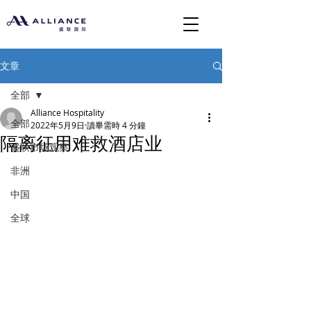
文章
全部
Alliance Hospitality
全部
2022年5月9日
讀畢需時 4 分鐘
隔离征用难救酒店业
盛联市场观察
非洲
中国
全球