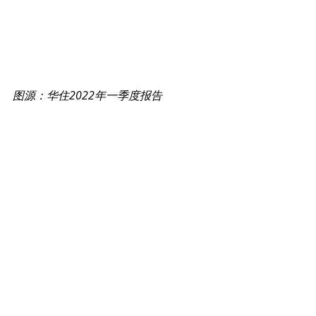
图源：华住2022年一季度报告
首旅如家
则表示，受深圳、上海等大型
城市突如其来的疫情影响，全国疫情防
控措施全面升级，旅游出行迅速大幅降
温，其中酒店业务营收同比下降 
3.99%。
同时，首旅如家2022年一季度营业利润
为-2.76亿元，亏损同比扩大26%；归母