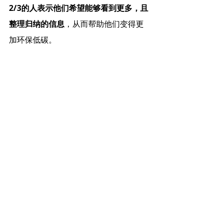
2/3的人表示他们希望能够看到更多，且
整理归纳的信息
，从而帮助他们变得更
加环保低碳。
总的来说，消费者未来需要更加简单易
懂，并且真实的信息，而大部分人表示
愿意支付更多的费用来平衡一个更加低
碳环保的旅游体验。
问题是，旅游企业是否已经准备好了？
完整报告下载链接：
April_2022-Sustainable-Travel-Study-PDF-No-URL (1)
.pdf
下載 PDF • 9.09MB