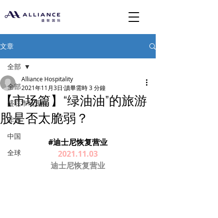
文章
全部
Alliance Hospitality
全部
2021年11月3日
讀畢需時 3 分鐘
【市场篇】“绿油油”的旅游
盛联市场观察
股是否太脆弱？
非洲
中国
#迪士尼恢复营业
全球
2021.11.03
​迪士尼恢复营业