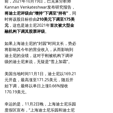
前，2021年10月19日，巴克莱分析师
Kannan Venkateshwar发布研究报告，
将迪士尼评级由“增持”下调至“持有”
，同
时将该股目标价由
210美元下调至175美
元
，这也是迪士尼2021年
首次被大型金
融机构下调其股票评级
。
如果上海迪士尼的“封园”时间太长，势必
将影响其今年的营业收入，从而影响到
迪士尼的业绩，这对于刚被机构下调评
级的迪士尼来说，无疑是“雪上加霜”。
美国当地时间11月1日，迪士尼以169.21
元开盘，最高涨至171.25美元，随后开
始下调，最终以单日上涨0.66%报收
170.19美元。
幸运的是，11月2日晚，上海迪士尼乐园
度假区宣布，“上海迪士尼乐园和迪士尼