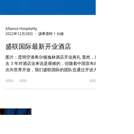
Alliance Hospitality
2022年12月28日
讀畢需時 1 分鐘
盛联国际最新开业酒店
图片：昆明空港希尔顿逸林酒店开业典礼 显然，过
去 3 年对酒店业来说是艰难的，但随着中国宣布再
次向世界开放，我们盛联国际的团队也通过开设大
中华地区两家新酒店，圆满的完成了标志性的里程
碑！ 盛联国际作为这两家酒店的全程项目管理及顾
问方：昆明机场希尔顿逸林酒店（285间客房）以...