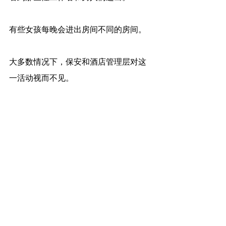
有些女孩每晚会进出房间不同的房间。
大多数情况下，保安和酒店管理层对这
一活动视而不见。
作为保安人员，我们被指示不要干预，
除非有特殊事件。
我们收到的指示是，我们不应该让客人
处于尴尬的境地。”
不管是正常的男欢女爱还是被很多国家
视为违法的性交易，酒店都是一个性“载