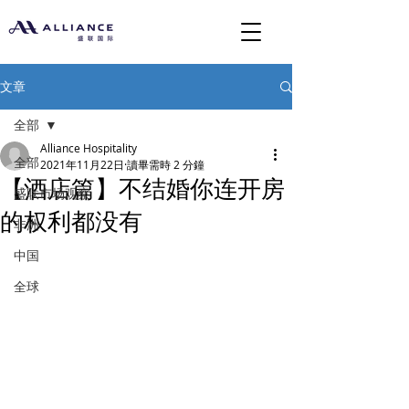
文章
全部
Alliance Hospitality
全部
2021年11月22日
讀畢需時 2 分鐘
【酒店篇】不结婚你连开房
盛联市场观察
的权利都没有
非洲
中国
全球