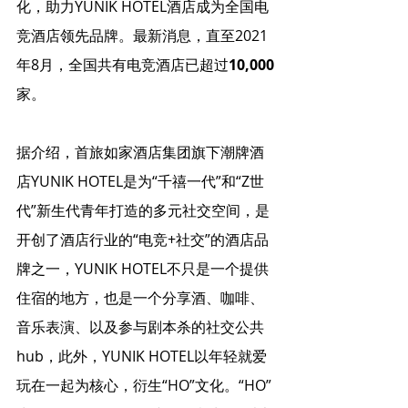
化，助力YUNIK HOTEL酒店成为全国电
竞酒店领先品牌。最新消息，直至2021
年8月，全国共有电竞酒店已超过
10,000
家。
据介绍，首旅如家酒店集团旗下潮牌酒
店YUNIK HOTEL是为“千禧一代”和“Z世
代”新生代青年打造的多元社交空间，是
开创了酒店行业的“电竞+社交”的酒店品
牌之一，YUNIK HOTEL不只是一个提供
住宿的地方，也是一个分享酒、咖啡、
音乐表演、以及参与剧本杀的社交公共
hub，此外，YUNIK HOTEL以年轻就爱
玩在一起为核心，衍生“HO”文化。“HO”