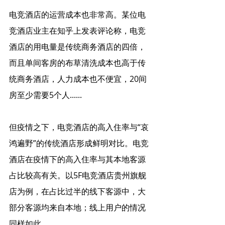
电竞酒店的运营成本也非常高。某位电
竞酒店业主在知乎上发表评论称，电竞
酒店的用电量是传统商务酒店的四倍，
而且单间客房的布草清洗成本也高于传
统商务酒店，人力成本也不便宜，20间
房至少需要5个人......
但疫情之下，电竞酒店的高入住率与“哀
鸿遍野”的传统酒店形成鲜明对比。电竞
酒店在疫情下的高入住率与其本地客源
占比较高有关。以5F电竞酒店贵州旗舰
店为例，在占比过半的线下客源中，大
部分客源均来自本地；线上用户的情况
同样如此。