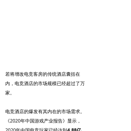
若将增改电竞客房的传统酒店囊括在
内，电竞酒店的市场规模已经超过了万
家。
电竞酒店的爆发有其内在的市场需求。
《2020年中国游戏产业报告》显示，
2020年中国电竞玩家已经达到
4.88亿