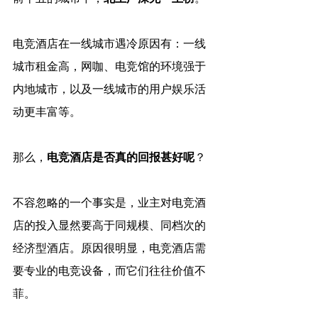
电竞酒店在一线城市遇冷原因有：一线
城市租金高，网咖、电竞馆的环境强于
内地城市，以及一线城市的用户娱乐活
动更丰富等。
那么，
电竞酒店是否真的回报甚好呢
？
不容忽略的一个事实是，业主对电竞酒
店的投入显然要高于同规模、同档次的
经济型酒店。原因很明显，电竞酒店需
要专业的电竞设备，而它们往往价值不
菲。