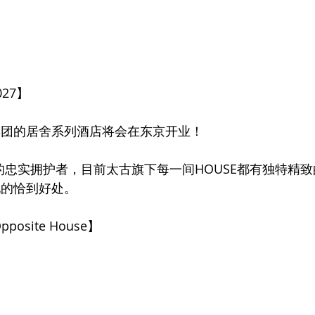
27】
集团的居舍系列酒店将会在东京开业！
列的忠实拥护者，目前太古旗下每一间HOUSE都有独特精
现的恰到好处。
posite House】