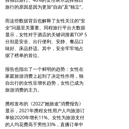
旅行的原因是因为更加“自由”及”独立“。
而这些数据背后也解释了女性关注的“安
全”问题至关重要。同程旅行平台大数据
显示，女性对于酒店的关键词搜索TOP 5
分别是安全、出行便利、安静、餐品口
味好、床品舒适。其中，安全牢牢地占
据了榜单的首位。
报告也指出了一个鲜明的趋势：女性在
家庭旅游消费上起到了决定性作用，独
自出行的女性呈增长趋势，女性已成为
旅游消费的主力。
携程发布的《2022“她旅途”消费报告》
显示，2021年携程女性用户人均旅游订
单较2020年增长11%。女性为旅游支付
的人均花费高于男性33%，直播订单中