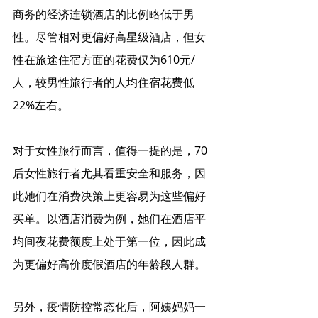
商务的经济连锁酒店的比例略低于男
性。尽管相对更偏好高星级酒店，但女
性在旅途住宿方面的花费仅为610元/
人，较男性旅行者的人均住宿花费低
22%左右。
对于女性旅行而言，值得一提的是，70
后女性旅行者尤其看重安全和服务，因
此她们在消费决策上更容易为这些偏好
买单。以酒店消费为例，她们在酒店平
均间夜花费额度上处于第一位，因此成
为更偏好高价度假酒店的年龄段人群。
另外，疫情防控常态化后，阿姨妈妈一