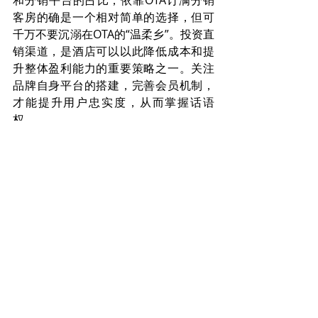
和分销平台的占比；依靠OTA订满分销
客房的确是一个相对简单的选择，但可
千万不要沉溺在OTA的“温柔乡”。投资直
销渠道，是酒店可以以此降低成本和提
升整体盈利能力的重要策略之一。关注
品牌自身平台的搭建，完善会员机制，
才能提升用户忠实度，从而掌握话语
权。
——中研普华、头豹研究院、艾媒咨
询、盛联国际
盛联市场观察
中国