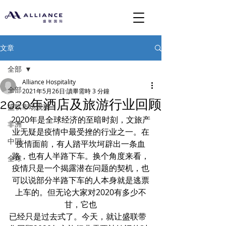
文章
全部
Alliance Hospitality
全部
2021年5月26日
讀畢需時 3 分鐘
2020年酒店及旅游行业回顾
盛联市场观察
2020年是全球经济的至暗时刻，文旅产
非洲
业无疑是疫情中最受挫的行业之一。在
中国
疫情面前，有人踏平坎坷辟出一条血
路，也有人半路下车。换个角度来看，
全球
疫情只是一个揭露潜在问题的契机，也
可以说部分半路下车的人本身就是逃票
上车的。但无论大家对2020有多少不
甘，它也
已经只是过去式了。今天，就让盛联带