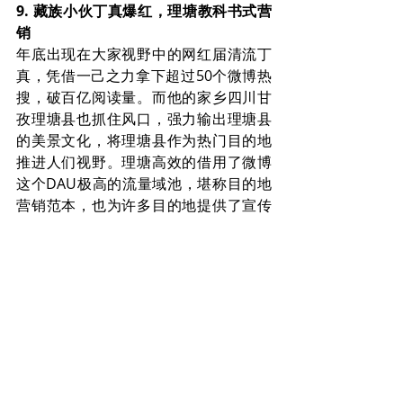
9. 藏族小伙丁真爆红，理塘教科书式营
销
年底出现在大家视野中的网红届清流丁
真，凭借一己之力拿下超过50个微博热
搜，破百亿阅读量。而他的家乡四川甘
孜理塘县也抓住风口，强力输出理塘县
的美景文化，将理塘县作为热门目的地
推进人们视野。理塘高效的借用了微博
这个DAU极高的流量域池，堪称目的地
营销范本，也为许多目的地提供了宣传
新思路。
总结
2020年的新冠疫情既是给文旅行业的当
头一棒，也是一个揭示行业潜在问题的
契机；带来了巨大的不确定性，同时也
释放了一些新机会。我们欣慰的看到文
旅人互帮互助和坚忍不拔的品质。2021