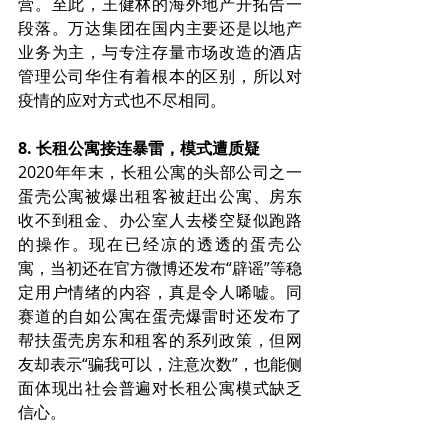
营。至此，王健林的海外地产开拓告一
段落。万达集团在国内主要还是以地产
业务为主，与专注存量市场改造的酒店
管理公司华住有着根本的区别，所以对
疫情的应对方式也不尽相同。
8. 长租公寓接连暴雷，模式遭质疑
2020年年末，长租公寓的头部公司之一
蛋壳公寓被爆出租客被赶出公寓、房东
收不到租金、办公室人去楼空疑似跑路
的操作。现在已经凉的透透的蛋壳公
寓，当初还在官方微博还发布“辟谣”等稳
定用户情绪的内容，真是令人唏嘘。同
赛道的自如公寓在蛋壳爆雷时还发布了
帮扶蛋壳房东和租客的系列政策，但网
友却表示“骗我可以，注意次数”，也能侧
面体现出社会普遍对长租公寓模式缺乏
信心。